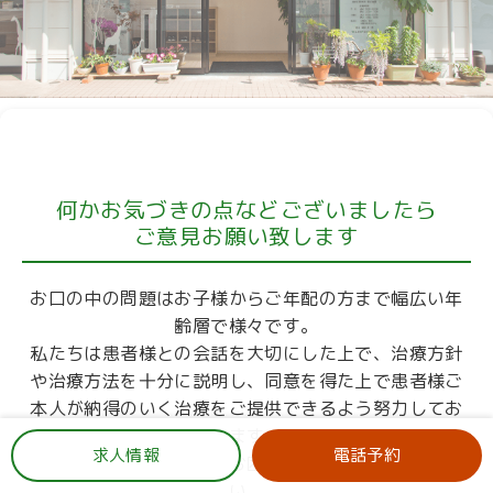
何かお気づきの点などございましたら
ご意見お願い致します
お口の中の問題はお子様からご年配の方まで幅広い年
齢層で様々です。
私たちは患者様との会話を大切にした上で、治療方針
や治療方法を十分に説明し、同意を得た上で患者様ご
本人が納得のいく治療をご提供できるよう努力してお
ります。
求人情報
電話予約
どうぞお気軽にお悩みやお困りのことをご相談くださ
い。